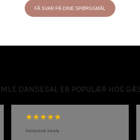
AMLE DANSESAL ER POPULÆR HOS GÆ
​★★★★★
Fantastisk lokale