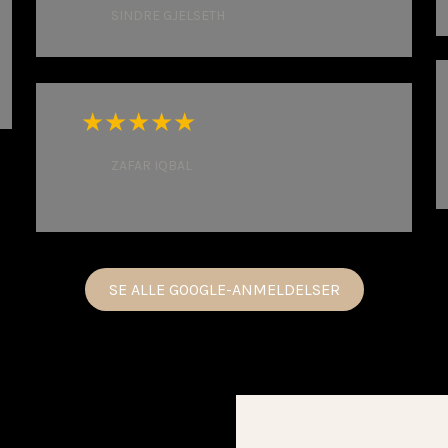
SINDRE GJELSETH
​★★★★★
ZAFAR IQBAL
SE ALLE GOOGLE-ANMELDELSER​