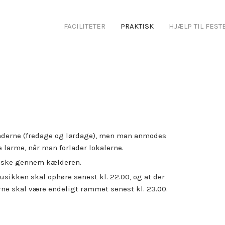
FACILITETER
PRAKTISK
HJÆLP TIL FEST
kenderne (fredage og lørdage), men man anmodes
 larme, når man forlader lokalerne.
 ske gennem kælderen.
musikken skal ophøre senest kl. 22.00, og at der
ne skal være endeligt rømmet senest kl. 23.00.