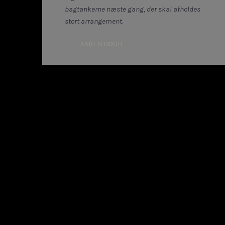
bagtankerne næste gang, der skal afholdes
stort arrangement.
KAREN BØGH​