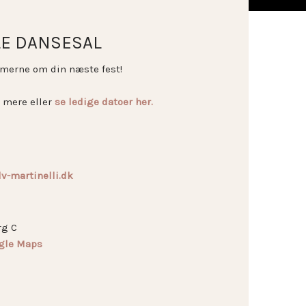
E DANSESAL
merne om din næste fest!
r mere eller
se ledige datoer her.
dv-martinelli.dk
rg C
gle Maps​