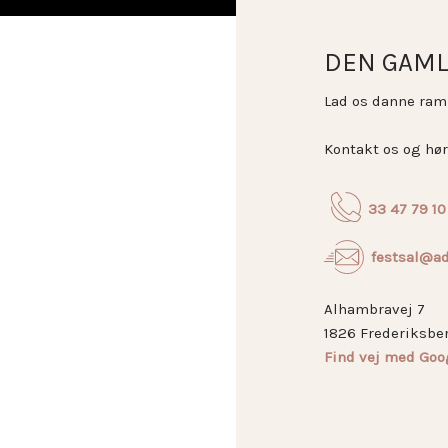
DEN GAML
Lad os danne ram
​Kontakt os og hø
33 47 79 10
​festsal@a
Alhambravej 7
1826 Frederiksbe
Find vej med Goo